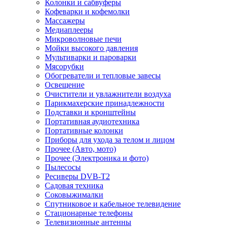
Колонки и сабвуферы
Кофеварки и кофемолки
Массажеры
Медиаплееры
Микроволновые печи
Мойки высокого давления
Мультиварки и пароварки
Мясорубки
Обогреватели и тепловые завесы
Освещение
Очистители и увлажнители воздуха
Парикмахерские принадлежности
Подставки и кронштейны
Портативная аудиотехника
Портативные колонки
Приборы для ухода за телом и лицом
Прочее (Авто, мото)
Прочее (Электроника и фото)
Пылесосы
Ресиверы DVB-T2
Садовая техника
Соковыжималки
Спутниковое и кабельное телевидение
Стационарные телефоны
Телевизионные антенны