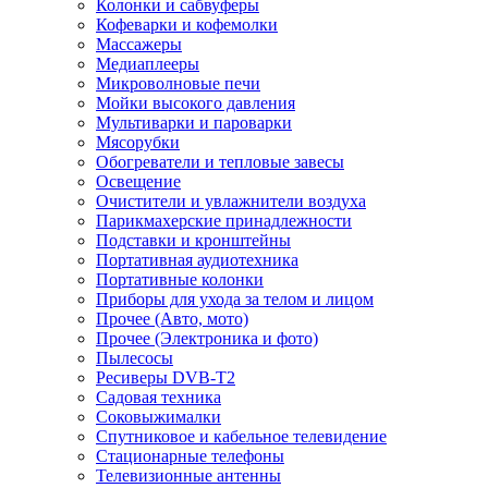
Колонки и сабвуферы
Кофеварки и кофемолки
Массажеры
Медиаплееры
Микроволновые печи
Мойки высокого давления
Мультиварки и пароварки
Мясорубки
Обогреватели и тепловые завесы
Освещение
Очистители и увлажнители воздуха
Парикмахерские принадлежности
Подставки и кронштейны
Портативная аудиотехника
Портативные колонки
Приборы для ухода за телом и лицом
Прочее (Авто, мото)
Прочее (Электроника и фото)
Пылесосы
Ресиверы DVB-T2
Садовая техника
Соковыжималки
Спутниковое и кабельное телевидение
Стационарные телефоны
Телевизионные антенны