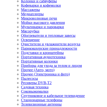
Колонки и сабвуферы
Кофеварки и кофемолки
Массажеры
Медиаплееры
Микроволновые печи
Мойки высокого давления
Мультиварки и пароварки
Мясорубки
Обогреватели и тепловые завесы
Освещение
Очистители и увлажнители воздуха
Парикмахерские принадлежности
Подставки и кронштейны
Портативная аудиотехника
Портативные колонки
Приборы для ухода за телом и лицом
Прочее (Авто, мото)
Прочее (Электроника и фото)
Пылесосы
Ресиверы DVB-T2
Садовая техника
Соковыжималки
Спутниковое и кабельное телевидение
Стационарные телефоны
Телевизионные антенны